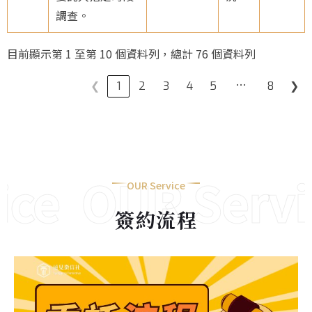
調查。
目前顯示第 1 至第 10 個資料列，總計 76 個資料列
…
❮
1
2
3
4
5
8
❯
ce
OUR Servic
OUR Service
簽約流程