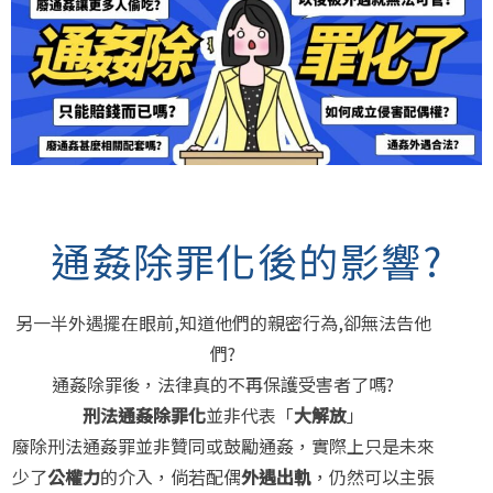
通姦除罪化後的影響?
另一半外遇擺在眼前,知道他們的親密行為,卻無法告他
們?
通姦除罪後，法律真的不再保護受害者了嗎?
刑法通姦除罪化
並非代表「
大解放
」
廢除刑法通姦罪並非贊同或鼓勵通姦，實際上只是未來
少了
公權力
的介入，倘若配偶
外遇出軌
，仍然可以主張