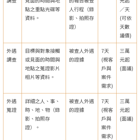
調查
見面的時間與地
的報告被查
元起
調查
點之重點光碟等
人行程（錄
／天
項目
資料。
影、拍照存
(可依
證）
天數
議價)
外遇
目標與對象接觸
被查人外遇
7天
三萬
調查
或見面的時間與
的證據
(視客
元起
地點之蒐證影片
戶與
(面議)
相片等資料。
案件
需求)
外遇
詳細之人、事、
被查人外遇
7天
三萬
蒐證
時、地、物（錄
的證據
(視客
元起
影、拍照存
戶與
(面議)
證）。
案件
需求)