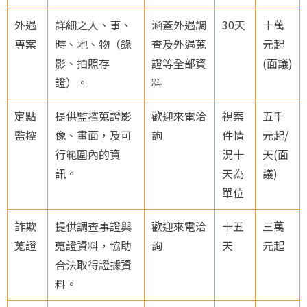
外遇
詳細之人、事、
涵蓋外遇調
30天
十萬
專案
時、地、物（錄
查及外遇蒐
元起
影、拍照存
證等全部資
(面議)
證）。
料
定點
提供監控蒐證影
歡迎來電洽
視案
五千
監控
像、畫面，及可
詢
件情
元起/
行範圍內的資
況十
天(面
訊。
天為
議)
單位
詐欺
提供調查事證與
歡迎來電洽
十五
三萬
蒐證
蒐證資料，協助
詢
天
元起
合法取得證據資
料。