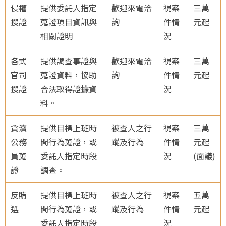
侵權
提供委託人指定
歡迎來電洽
視案
三萬
搜證
蒐證項目資訊與
詢
件情
元起
相關證明
況
各式
提供調查事證與
歡迎來電洽
視案
三萬
官司
蒐證資料，協助
詢
件情
元起
搜證
合法取得證據資
況
料。
貪瀆
提供目標上班時
被查人之行
視案
三萬
公務
間行為蒐證，或
蹤及行為
件情
元起
員蒐
委託人指定時段
況
(面議)
證
調查。
反賄
提供目標上班時
被查人之行
視案
五萬
選
間行為蒐證，或
蹤及行為
件情
元起
委託人指定時段
況