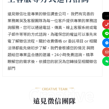
遠見徵信社是專業的徵信調查公司， 我們有完善的
→
業務菁英及客服團隊為每一位客戶提供專業的業務諮
詢服務，您可以通過電話、傳真、線上客服系統或電
子郵件等等的方式諮詢，為確保您的權益可以事先來
電了解徵信流程。關於收費價格 or 委託項目 or 相關
法律都能先做初步了解，我們會根據您的情況 與問
題給您專業且合適的建議。24小時免費諮詢，精準
瞭解您的需求後，依據您的狀況為您轉接至相關徵信
部門
Creative
CREATIVE TEAM
遠見徵信團隊