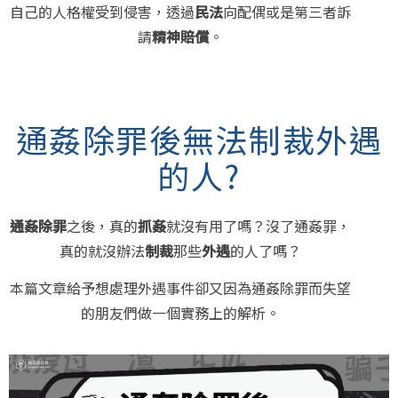
自己的人格權受到侵害，透過
民法
向配偶或是第三者訴
請
精神賠償
。
通姦除罪後無法制裁外遇
的人?
通姦除罪
之後，真的
抓姦
就沒有用了嗎？沒了通姦罪，
真的就沒辦法
制裁
那些
外遇
的人了嗎？
本篇文章給予想處理外遇事件卻又因為通姦除罪而失望
的朋友們做一個實務上的解析。