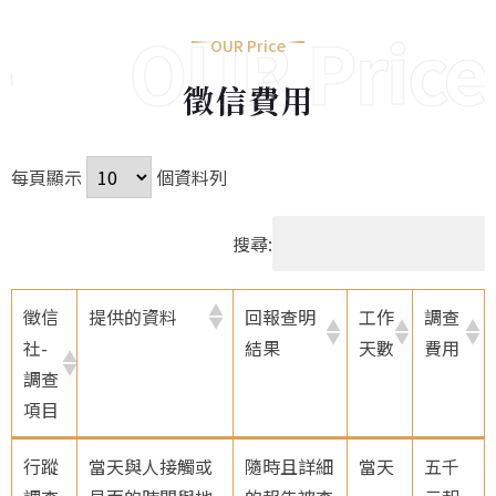
OUR Price
OUR Price
徵信費用
每頁顯示
個資料列
搜尋:
徵信
提供的資料
回報查明
工作
調查
社-
結果
天數
費用
調查
項目
徵信
提供的資料
回報查明
工作
調查
行蹤
當天與人接觸或
隨時且詳細
當天
五千
社-
結果
天數
費用