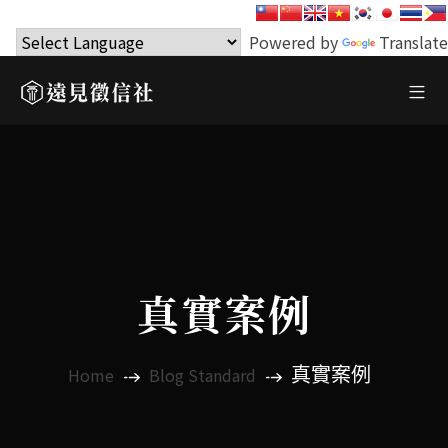
Powered by
Translate
真實案例
真實案例
Home
Blog Standard