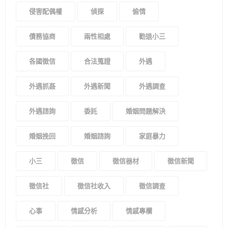
侵害配偶權
偵探
偷情
債務協商
兩性相處
勸退小三
各國徵信
合法蒐證
外遇
外遇抓姦
外遇新聞
外遇調查
外遇諮詢
委託
婚姻問題解決
婚姻挽回
婚姻諮詢
家庭暴力
小三
徵信
徵信器材
徵信新聞
徵信社
徵信社收入
徵信調查
心事
情感分析
情感專欄