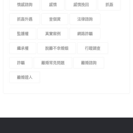
情感諮詢
感情
感情挽回
抓姦
抓姦外遇
查個資
法律諮詢
監護權
真實案例
網路詐騙
繼承權
脫離不幸婚姻
行蹤調查
詐騙
離婚常見問題
離婚諮詢
離婚證人