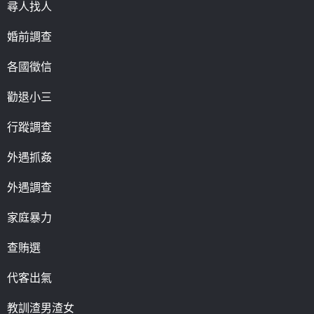
尋人找人
婚前調查
各國徵信
勸退小三
行蹤調查
外遇抓姦
外遇調查
家庭暴力
查賄選
代客出氣
教訓渣男渣女