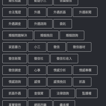
兩性相處
勸退小三
各國徵信
合法蒐證
外遇
外遇抓姦
外遇新聞
外遇調查
外遇諮詢
委託
婚姻問題解決
婚姻挽回
婚姻諮詢
家庭暴力
小三
徵信
徵信器材
徵信新聞
徵信社
徵信社收入
徵信調查
心事
情感分析
情感專欄
情感諮詢
感情
感情挽回
抓姦
抓姦外遇
查個資
法律諮詢
監護權
真實案例
網路詐騙
繼承權