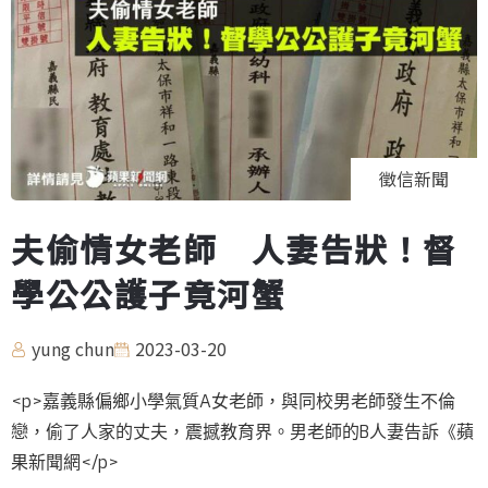
徵信新聞
夫偷情女老師 人妻告狀！督
學公公護子竟河蟹
yung chun
2023-03-20
<p>嘉義縣偏鄉小學氣質A女老師，與同校男老師發生不倫
戀，偷了人家的丈夫，震撼教育界。男老師的B人妻告訴《蘋
果新聞網</p>