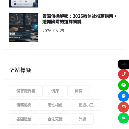
資深偵探解密：2026徵信社推薦指南，
避開陷阱的選擇關鍵
2026-05-29
→
全站標籤
侵害配偶權
偵探
偷情
債務協商
兩性相處
勸退小三
各國徵信
合法蒐證
外遇