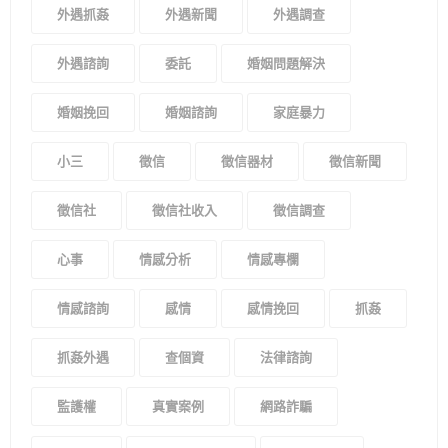
外遇抓姦
外遇新聞
外遇調查
外遇諮詢
委託
婚姻問題解決
婚姻挽回
婚姻諮詢
家庭暴力
小三
徵信
徵信器材
徵信新聞
徵信社
徵信社收入
徵信調查
心事
情感分析
情感專欄
情感諮詢
感情
感情挽回
抓姦
抓姦外遇
查個資
法律諮詢
監護權
真實案例
網路詐騙