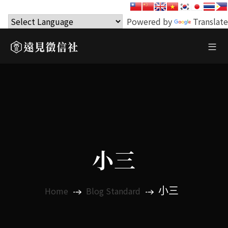
Powered by
Translate
小三
小三
Home
Blog Standard