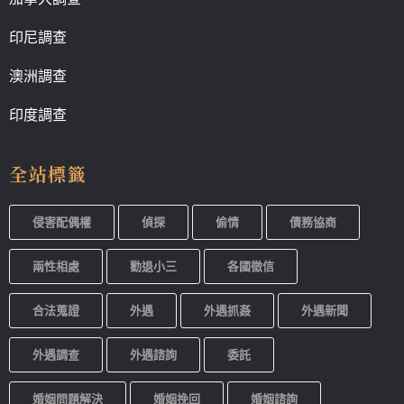
印尼調查
澳洲調查
印度調查
全站標籤
侵害配偶權
偵探
偷情
債務協商
兩性相處
勸退小三
各國徵信
合法蒐證
外遇
外遇抓姦
外遇新聞
外遇調查
外遇諮詢
委託
婚姻問題解決
婚姻挽回
婚姻諮詢