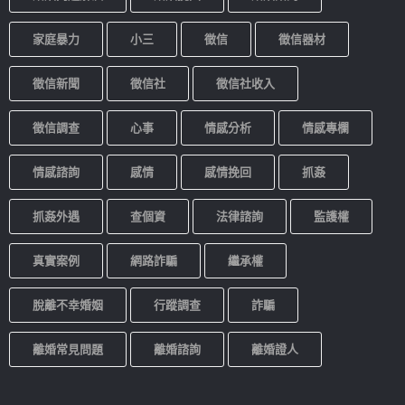
家庭暴力
小三
徵信
徵信器材
徵信新聞
徵信社
徵信社收入
徵信調查
心事
情感分析
情感專欄
情感諮詢
感情
感情挽回
抓姦
抓姦外遇
查個資
法律諮詢
監護權
真實案例
網路詐騙
繼承權
脫離不幸婚姻
行蹤調查
詐騙
離婚常見問題
離婚諮詢
離婚證人