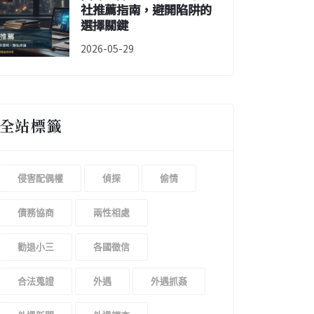
社推薦指南，避開陷阱的
選擇關鍵
2026-05-29
全站標籤
侵害配偶權
偵探
偷情
債務協商
兩性相處
勸退小三
各國徵信
合法蒐證
外遇
外遇抓姦