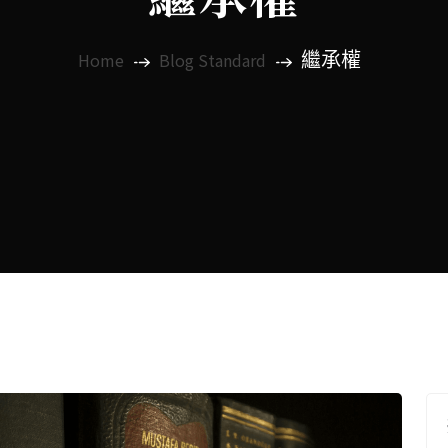
繼承權
Home
Blog Standard