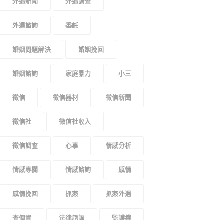
外遇新聞
外遇調查
外遇諮詢
委託
婚姻問題解決
婚姻挽回
婚姻諮詢
家庭暴力
小三
徵信
徵信器材
徵信新聞
徵信社
徵信社收入
徵信調查
心事
情感分析
情感專欄
情感諮詢
感情
感情挽回
抓姦
抓姦外遇
查個資
法律諮詢
監護權