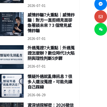
2026-07-01
感情詐騙7大重點｜感情詐
騙｜對方一直拒絕見面卻
急著談未來？3 個常見感
情詐騙
2026-07-01
外遇蒐證7大重點｜外遇蒐
證怎麼辦？數位時代3大陷
阱與理性判斷5步驟
2026-07-01
懷疑外遇就亂傳訊息？很
多人還沒蒐證，可能先讓
自己踩線
2026-06-29
資深偵探解密：2026徵信