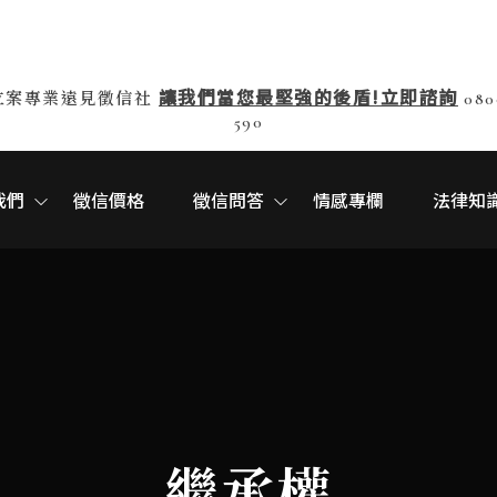
讓我們當您最堅強的後盾!立即諮詢
立案專業遠見徵信社
080
590
我們
徵信價格
徵信問答
情感專欄
法律知
繼承權