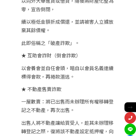
以向外大舉進貨或借貸，隨後將財產化整為
零，宣告倒閉，
續以極低金額折成償還，並請被害人立據放
棄其餘債權。
此即俗稱之「破產詐欺」。
★ 互助會詐財（倒會詐欺）
以會養會並自任會頭，暗自以會員名義連續
標得會款，再捲款潛逃。
★ 不動產售賣詐欺
一屋數賣：將已出售而未辦理所有權移轉登
→
記之不動產，再次出售。
出售人將不動產讓給買受人，趁其未辦理移
轉登記之際，復將該不動產設定抵押權，向