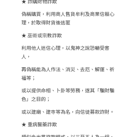
★ 詐購財物詐欺
偽稱購買，利用商人售貨牟利及商業信賴心
理，於取得財貨後逃匿
★ 巫術或宗教詐欺
利用他人迷信心理，以鬼神之說恐嚇受害
人，
再偽稱能為人作法、消災、去厄、解運、祈
福等；
或以提供命相、卜卦等勞務，遂其「騙財騙
色」之目的；
或以建廟、建寺等為名，向信徒募款詐財。
★ 重病醫藥詐欺
類似金光黨詐欺模式，以三至五人為一組，