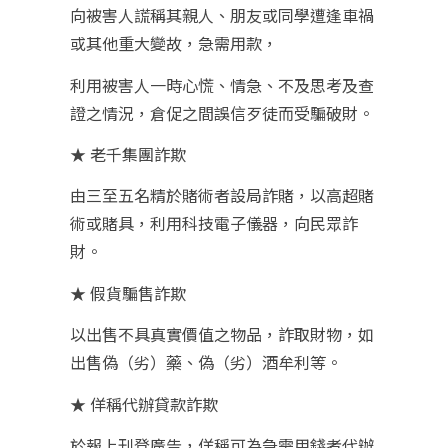
向被害人謊稱其親人、朋友或同學遭逢車禍
或其他重大變故，急需用款，
利用被害人一時心慌、情急、不及思考及查
證之情況，倉促之間誤信歹徒而受騙破財。
★ 老千集團詐欺
由三至五名精於賭術者設局詐賭，以高超賭
術或賭具，利用科技電子儀器，向民眾詐
財。
★ 假貨騙售詐欺
以出售不具真實價值之物品，詐取財物，如
出售偽（劣）藥、偽（劣）酒牟利等。
★ 佯稱代辦貸款詐欺
於報上刊登廣告，佯稱可為急需用錢者代辦