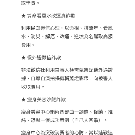
取學費。
★ 算命看風水改運真詐欺
利用民眾迷信心理，以命相、排流年、看風
水，消災、解厄、改運、造墳為名騙取高額
費用。
★ 假外遇徵信詐欺
非法徵信社利用當事人極需蒐集配偶外遇證
據，自導自演拍攝剪輯蒐證影帶，向被害人
收取費用。
★ 瘦身美容沙龍詐欺
瘦身美容中心騙術四部曲—誘惑、促銷、推
託、恐嚇—假成功案例（自己人客串）。
瘦身中心為突破消費者的心防，常以速戰速