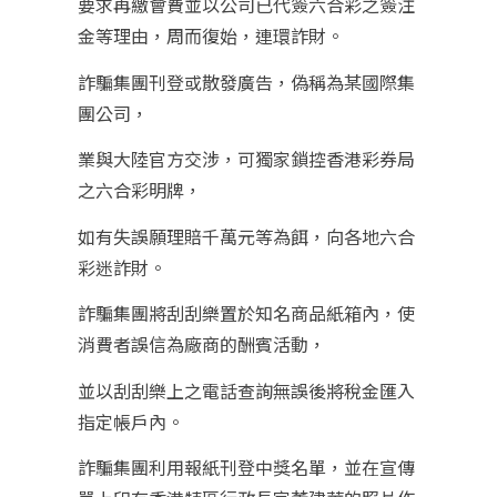
要求再繳會費並以公司已代簽六合彩之簽注
金等理由，周而復始，連環詐財。
詐騙集團刊登或散發廣告，偽稱為某國際集
團公司，
業與大陸官方交涉，可獨家鎖控香港彩券局
之六合彩明牌，
如有失誤願理賠千萬元等為餌，向各地六合
彩迷詐財。
詐騙集團將刮刮樂置於知名商品紙箱內，使
消費者誤信為廠商的酬賓活動，
並以刮刮樂上之電話查詢無誤後將稅金匯入
指定帳戶內。
詐騙集團利用報紙刊登中獎名單，並在宣傳