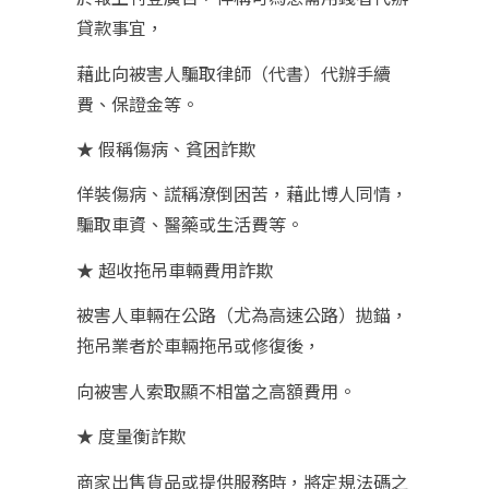
貸款事宜，
藉此向被害人騙取律師（代書）代辦手續
費、保證金等。
★ 假稱傷病、貧困詐欺
佯裝傷病、謊稱潦倒困苦，藉此博人同情，
騙取車資、醫藥或生活費等。
★ 超收拖吊車輛費用詐欺
被害人車輛在公路（尤為高速公路）拋錨，
拖吊業者於車輛拖吊或修復後，
向被害人索取顯不相當之高額費用。
★ 度量衡詐欺
商家出售貨品或提供服務時，將定規法碼之