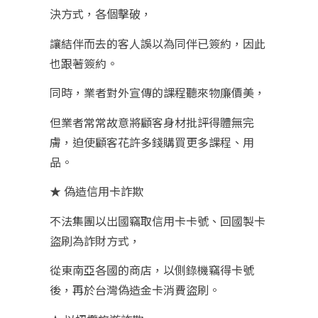
決方式，各個擊破，
讓結伴而去的客人誤以為同伴已簽約，因此
也跟著簽約。
同時，業者對外宣傳的課程聽來物廉價美，
但業者常常故意將顧客身材批評得體無完
膚，迫使顧客花許多錢購買更多課程、用
品。
★ 偽造信用卡詐欺
不法集團以出國竊取信用卡卡號、回國製卡
盜刷為詐財方式，
從東南亞各國的商店，以側錄機竊得卡號
後，再於台灣偽造金卡消費盜刷。