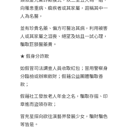
向罹患重病、痼疾者或其家屬，誑稱其中一
人為名醫，
並有珍貴名藥、偏方可醫治其病，利用被害
人或其家屬之沮喪、絕望及姑且一試心理，
騙取巨額醫藥費。
★ 假身分詐欺
如假冒司法調查人員收取紅包；冒用警察身
分臨檢或辦案斂財；假藉公益團體騙取善
款；
假藉社工發放老人年金之名，騙取存摺、印
章進而盜領存款；
冒充星探向欲往演藝界發展少女，騙財騙色
等皆是。