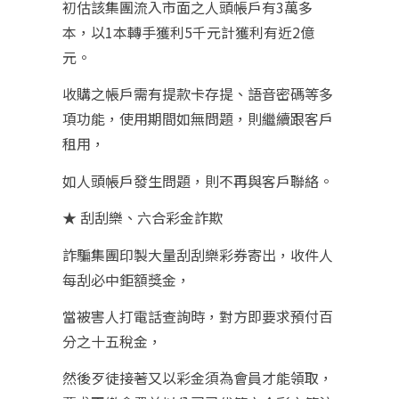
初估該集團流入市面之人頭帳戶有3萬多
本，以1本轉手獲利5千元計獲利有近2億
元。
收購之帳戶需有提款卡存提、語音密碼等多
項功能，使用期間如無問題，則繼續跟客戶
租用，
如人頭帳戶發生問題，則不再與客戶聯絡。
★ 刮刮樂、六合彩金詐欺
詐騙集團印製大量刮刮樂彩券寄出，收件人
每刮必中鉅額獎金，
當被害人打電話查詢時，對方即要求預付百
分之十五稅金，
然後歹徒接著又以彩金須為會員才能領取，