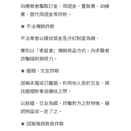
向應徵者騙取訂金、保證金、置裝費、訓練
費、替代保證金等詐財。
★ 不法傳銷詐欺
不法業者以績效獎金及分紅制度為幌，
實則以「老鼠會」傳銷商品方式，向求職者
詐騙錢財與勞力。
★ 婚姻、交友詐欺
謊稱未婚或已離婚，利用他人急於交友、尋
找婚姻對象或續絃之際，
以結婚、交友為餌，詐騙對方之財物後，藉
詞拖延或一走了之。
★ 謊報傷病救急詐欺