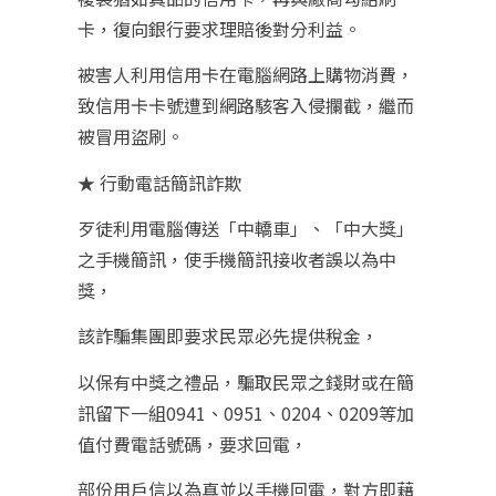
卡，復向銀行要求理賠後對分利益。
被害人利用信用卡在電腦網路上購物消費，
致信用卡卡號遭到網路駭客入侵攔截，繼而
被冒用盜刷。
★ 行動電話簡訊詐欺
歹徒利用電腦傳送「中轎車」、「中大獎」
之手機簡訊，使手機簡訊接收者誤以為中
獎，
該詐騙集團即要求民眾必先提供稅金，
以保有中獎之禮品，騙取民眾之錢財或在簡
訊留下一組0941、0951、0204、0209等加
值付費電話號碼，要求回電，
部份用戶信以為真並以手機回電，對方即藉