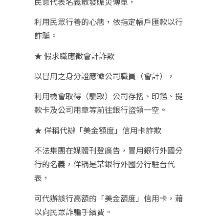
民意代表名義散發賑災傳單，
利用民眾行善的心態，依指定帳戶匯款以行
詐騙。
★ 假求職應徵會計詐欺
以冒用之身分證應徵公司職員（會計），
利用機會取得（騙取）公司存摺、印鑑、提
款卡及公司用章等前往銀行盜領一空。
★ 佯稱代辦「美金額度」信用卡詐欺
不法集團在媒體刊登廣告，冒用銀行外國分
行的名義，佯稱是某銀行外國分行駐台代
表，
可代辦該行高額的「美金額度」信用卡，藉
以向民眾詐騙手續費。