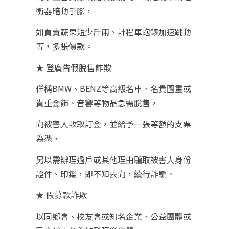
衡器暗動手腳，
如買賣蔬果短少斤兩、計程車跑錶加速跳動
等，多賺價款。
★ 登廣告假脫售詐欺
佯稱BMW、BENZ等高級名車、名貴圖畫或
貴重金飾、音響等物品急需脫售，
向被害人收取訂金，並給予一張等額的支票
為憑，
另以需辦理過戶或其他理由騙取被害人身份
證件、印鑑，即不知去向，續行詐騙。
★ 假募款詐欺
以同鄉會、校友會或知名企業、公益團體或