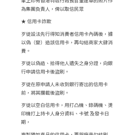
單上印有香港特區行政長官董建華的照片作
為集團負責人，俾以取信民眾
★ 信用卡詐欺
歹徒設法先行得知消費者信用卡內碼後，據
以偽（變）造該信用卡，再勾結商家大肆消
費。
歹徒以偽造、拾得他人遺失之身分證，向銀
行申請信用卡後盜刷。
歹徒在原申請人未收到銀行寄出的信用卡
前，將其攔截後盜刷。
歹徒以空白信用卡，用打凸機、錄碼機、燙
印機打上持卡人身分資料、卡號 及發卡日
期，
複製猶如真品的信用卡，再與廠商勾結刷