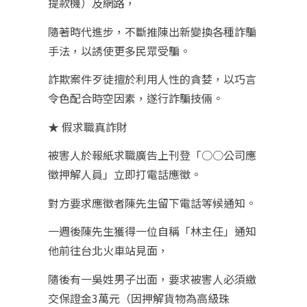
提款機）及網路，
隨著時代進步，不斷推陳出新變換各種詐騙
手法，以誘使更多民眾受騙。
詐欺案件歹徒擅於利用人性的貪婪，以巧言
令色配合時空因素，遂行詐騙技倆。
★ 假求職真詐財
被害人於報紙求職廣告上刊登「○○公司應
徵押解人員」立即打電話應徵。
對方要求應徵者陳先生留下電話等候通知。
一週後陳先生獲得一位自稱「林主任」通知
他前往台北火車站見面，
隨後有一吳姓男子出面，要求被害人必須繳
交保證金3萬元（因押解貨物為高級珠