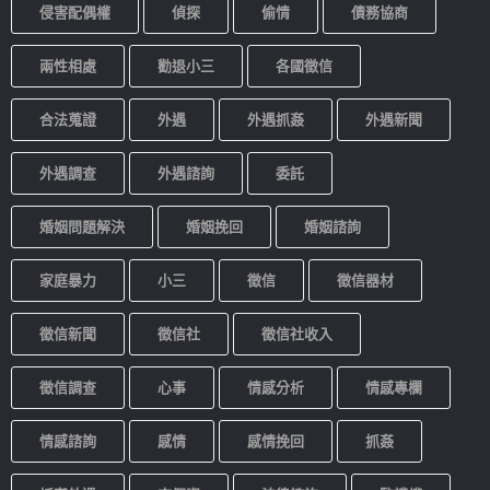
侵害配偶權
偵探
偷情
債務協商
兩性相處
勸退小三
各國徵信
合法蒐證
外遇
外遇抓姦
外遇新聞
外遇調查
外遇諮詢
委託
婚姻問題解決
婚姻挽回
婚姻諮詢
家庭暴力
小三
徵信
徵信器材
徵信新聞
徵信社
徵信社收入
徵信調查
心事
情感分析
情感專欄
情感諮詢
感情
感情挽回
抓姦