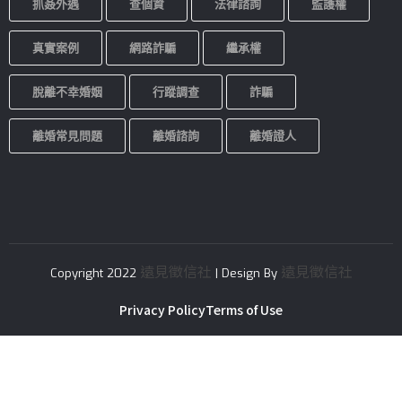
抓姦外遇
查個資
法律諮詢
監護權
真實案例
網路詐騙
繼承權
脫離不幸婚姻
行蹤調查
詐騙
離婚常見問題
離婚諮詢
離婚證人
遠見徵信社
遠見徵信社
Copyright 2022
| Design By
Privacy Policy
Terms of Use