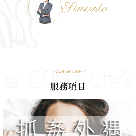
e
OUR Servic
OUR Service
服務項目