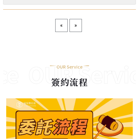
«
»
e
OUR Servic
OUR Service
簽約流程