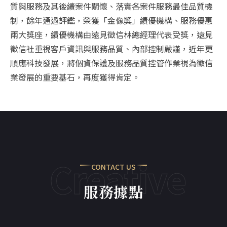
質與服務及其後續案件關懷、落實各案件服務最佳品質機
制，餘年通過評鑑，榮獲「金像獎」績優機構、服務優惠
兩大獎座，績優機構由遠見徵信林總經理代表受獎，遠見
徵信社重視客戶資訊與服務品質、內部控制嚴謹，近年更
順應科技發展，將個資保護及服務品質控管作業視為徵信
業發展的重要基石，再度獲得肯定。
Creative
CONTACT US
服務據點