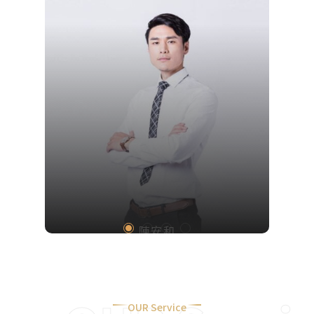
Team
陳安和
OUR Service