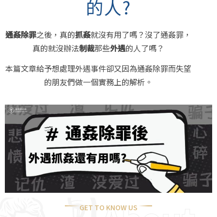
的人?
通姦除罪
之後，真的
抓姦
就沒有用了嗎？沒了通姦罪，
真的就沒辦法
制裁
那些
外遇
的人了嗎？
本篇文章給予想處理外遇事件卻又因為通姦除罪而失望
的朋友們做一個實務上的解析。
GET TO KNOW US