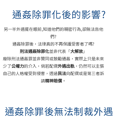
通姦除罪化後的影響?
另一半外遇擺在眼前,知道他們的親密行為,卻無法告他
們?
通姦除罪後，法律真的不再保護受害者了嗎?
刑法通姦除罪化
並非代表「
大解放
」
廢除刑法通姦罪並非贊同或鼓勵通姦，實際上只是未來
少了
公權力
的介入，倘若配偶
外遇出軌
，仍然可以主張
自己的人格權受到侵害，透過
民法
向配偶或是第三者訴
請
精神賠償
。
通姦除罪後無法制裁外遇