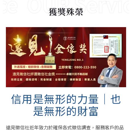
e
OUR Servic
獲獎殊榮
信用是無形的力量｜也
是無形的財富
遠見徵信社近年致力於確保各式徵信調查，服務客戶的品