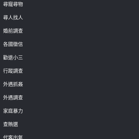
尋寵尋物
尋人找人
婚前調查
各國徵信
勸退小三
行蹤調查
外遇抓姦
外遇調查
家庭暴力
查賄選
代客出氣