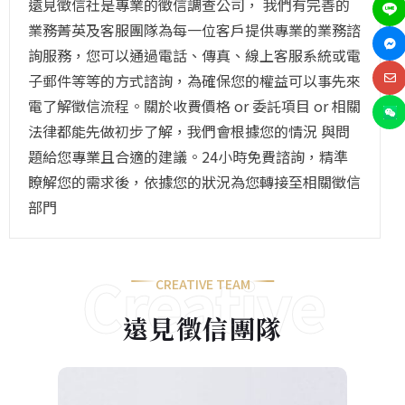
遠見徵信社是專業的徵信調查公司， 我們有完善的
業務菁英及客服團隊為每一位客戶提供專業的業務諮
詢服務，您可以通過電話、傳真、線上客服系統或電
子郵件等等的方式諮詢，為確保您的權益可以事先來
電了解徵信流程。關於收費價格 or 委託項目 or 相關
法律都能先做初步了解，我們會根據您的情況 與問
題給您專業且合適的建議。24小時免費諮詢，精準
瞭解您的需求後，依據您的狀況為您轉接至相關徵信
部門
Creative
CREATIVE TEAM
遠見徵信團隊