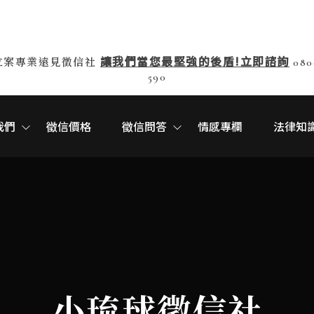
讓我們當您最堅強的後盾!立即諮詢
立案專業遠見徵信社
080
590
我們
徵信價格
徵信問答
情感專欄
法律知
小琉球徵信社