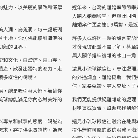
的魅力，以美麗的景致和深厚
近年來，台灣的離婚率節節攀升
人踏入婚姻殿堂，但與此同時
離婚案件更高達1.9萬對，是
美人洞、烏鬼洞，每一處珊瑚
片土地，你仿佛能聽到海浪的
許多人或許因一時的甜言蜜語
幻般的世界。
才發現彼此並不盡了解，甚至
與人關係錯綜複雜的冰山一角
史和文化。白燈塔、靈山寺、
遺產，散發出獨特的魅力。走
遠見小琉球徵信社，專注處理
嶼多樣性的精髓。
的外遇調查、離婚協助，我們
信、家暴蒐證、尋人查址、子
候，總是吸引著人們。無論你
琉球總能滿足你內心對美好的
我們更能提供疑難雜症的處理
材租賃或買賣，幫助您找到解
以專業和誠摯的態度，竭誠為
遠見小琉球徵信社融合在地與
需求，將提供免費諮詢，為您
提供無懈可擊的徵信服務。海