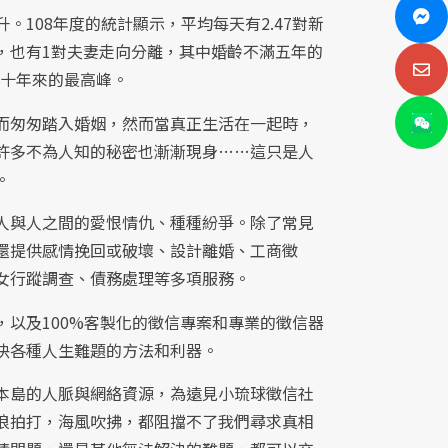
。108年度的統計顯示，平均每天有2.47對新
，也有1對夫妻走向分離，其中婚齡不滿五年的
近十年來的最高峰。
而匆匆踏入婚姻，然而當真正生活在一起時，
許多不為人知的秘密也漸漸現身……這只是人
。
人與人之間的愛恨情仇、種種紛爭。除了常見
還提供感情挽回或破壞、設計離婚、工商徵
女行蹤調查、債務處理等多項服務。
，以及100%客製化的徵信專案和專業的徵信器
決各種人生難題的方法和利器。
本島的人脈與網絡資源，為遠見小琉球徵信社
浪拍打，海風吹拂，都阻擋不了我們尋求真相