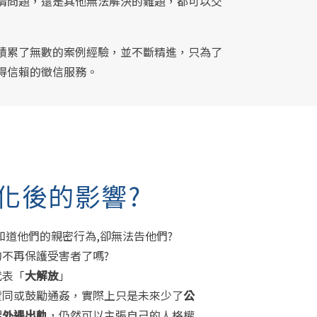
情問題，還是其他無法解決的難題，都可以交
積累了無數的案例經驗，並不斷精進，只為了
得信賴的徵信服務。
化後的影響?
知道他們的親密行為,卻無法告他們?
不再保護受害者了嗎?
代表「
大解放
」
贊同或鼓勵通姦，實際上只是未來少了
公
偶
外遇出軌
，仍然可以主張自己的人格權