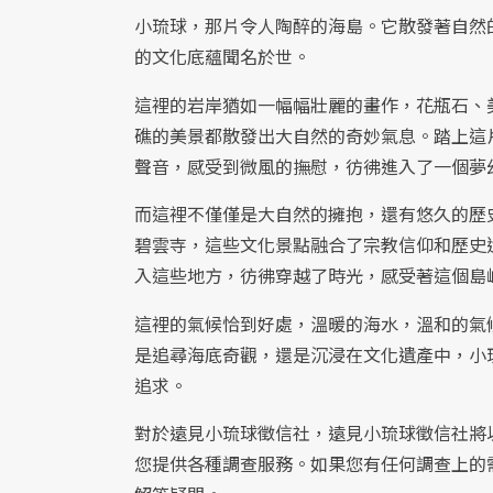
小琉球，那片令人陶醉的海島。它散發著自然
的文化底蘊聞名於世。
這裡的岩岸猶如一幅幅壯麗的畫作，花瓶石、
礁的美景都散發出大自然的奇妙氣息。踏上這
聲音，感受到微風的撫慰，彷彿進入了一個夢
而這裡不僅僅是大自然的擁抱，還有悠久的歷
碧雲寺，這些文化景點融合了宗教信仰和歷史
入這些地方，彷彿穿越了時光，感受著這個島
這裡的氣候恰到好處，溫暖的海水，溫和的氣
是追尋海底奇觀，還是沉浸在文化遺產中，小
追求。
對於遠見小琉球徵信社，遠見小琉球徵信社將
您提供各種調查服務。如果您有任何調查上的