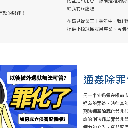
的堅定和用心。無論是婚姻感
給我們來處理。
信賴的夥伴！
在遠見從業三十幾年中，我們
提供小琉球民眾最專業、最值
通姦除罪
另一半外遇擺在眼前,
通姦除罪後，法律真的
刑法通姦除罪化
並非
廢除刑法通姦罪並非
權力
的介入，倘若配