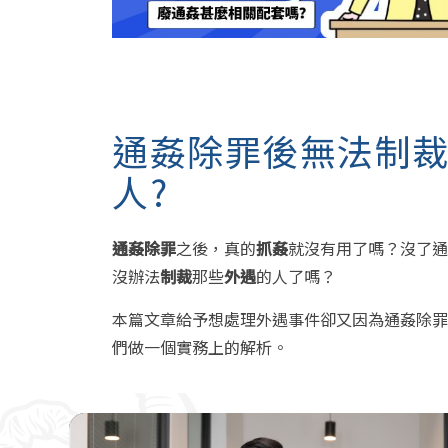
通姦除罪後無法制
人?
通姦除罪
之後，真的
抓姦
就沒有用了嗎？沒了通
沒辦法
制裁
那些
外遇
的人了嗎？
本篇文章給予想處理外遇事件卻又因為通姦除罪
們做一個實務上的解析。