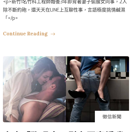
<p>新竹1名竹科工程師婚後3年即背著妻子偷腥女同事，2人
除不斷約砲，還天天在LINE上互聊性事，言語極度挑情鹹濕
「</p>
Continue Reading
徵信新聞