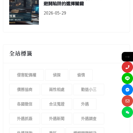
避開陷阱的選擇關鍵
2026-05-29
全站標籤
→
侵害配偶權
偵探
偷情
債務協商
兩性相處
勸退小三
各國徵信
合法蒐證
外遇
外遇抓姦
外遇新聞
外遇調查