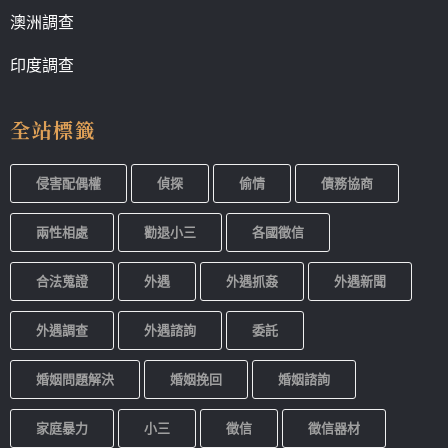
澳洲調查
印度調查
全站標籤
侵害配偶權
偵探
偷情
債務協商
兩性相處
勸退小三
各國徵信
合法蒐證
外遇
外遇抓姦
外遇新聞
外遇調查
外遇諮詢
委託
婚姻問題解決
婚姻挽回
婚姻諮詢
家庭暴力
小三
徵信
徵信器材