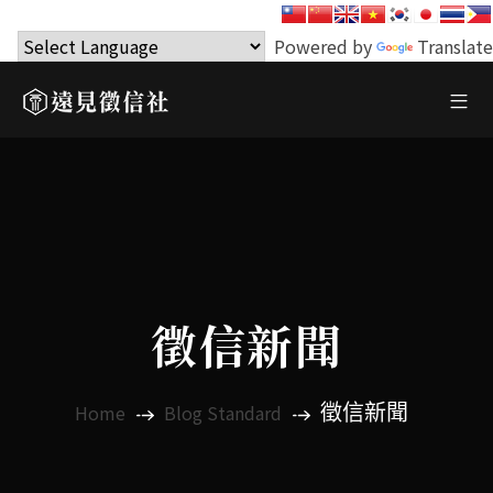
Powered by
Translate
徵信新聞
徵信新聞
Home
Blog Standard