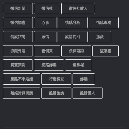
徵信新聞
徵信社
徵信社收入
徵信調查
心事
情感分析
情感專欄
情感諮詢
感情
感情挽回
抓姦
抓姦外遇
查個資
法律諮詢
監護權
真實案例
網路詐騙
繼承權
脫離不幸婚姻
行蹤調查
詐騙
離婚常見問題
離婚諮詢
離婚證人