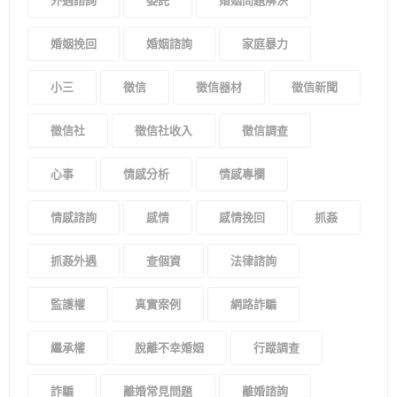
外遇諮詢
委託
婚姻問題解決
婚姻挽回
婚姻諮詢
家庭暴力
小三
徵信
徵信器材
徵信新聞
徵信社
徵信社收入
徵信調查
心事
情感分析
情感專欄
情感諮詢
感情
感情挽回
抓姦
抓姦外遇
查個資
法律諮詢
監護權
真實案例
網路詐騙
繼承權
脫離不幸婚姻
行蹤調查
詐騙
離婚常見問題
離婚諮詢